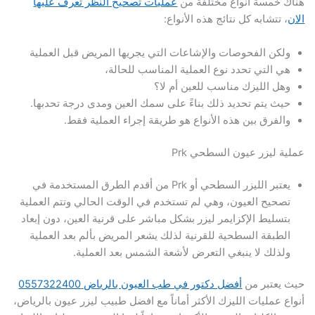
هناك خمسة أنواع مختلفة من
عمليات تصحيح النظر تعرف عليها
الان
، تتشابه كل نتائج هذه الأنواع:
ولكن الفحوصات والإشاعات التي يجريها المريض قبل العملية
هي التي تحدد نوع العملية المناسب للحالة،
وهل الليزك مناسب للعين أم لا؟
حيث يتم تحديد ذلك بناءً على سمك العين ومدى درجة تحدبها.
والفرق بين هذه الأنواع هو طريقة إجراء العملية فقط.
عملية ليزر عيون السطحي Prk
يعتبر الليزر السطحي أو Prk من أقدم الطرق المستخدمة في
تصحيح العيون، وهي لم تستخدم في الوقت الحالي وتتم العملية
بتسليط الإكزايمر ليزر بشكل مباشر على قرنية العين، دون إبعاد
الطبقة السطحية للقرنية لذلك يشعر المريض بألم بعد العملية
ولذلك لا ينبغي التعرض لأشعة الشمس بعد العملية.
حيث يعتبر من
أفضل دكتور في طب العيون بالرياض 0557322400
أنواع عمليات الليزك الأكثر أماناً مع افضل طبيب ليزر عيون بالرياض،