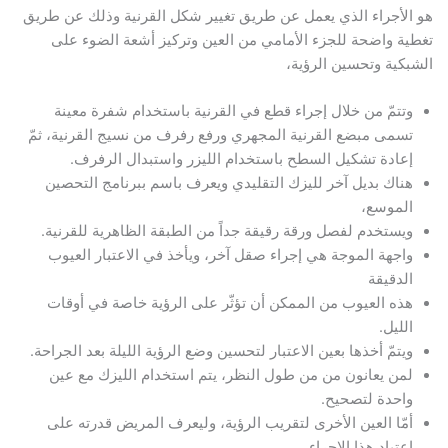
هو الأجراء الذي يعمل عن طريق تغيير شكل القرنية وذلك عن طريق
تغطية واضحة للجزء الأمامي من العين وتركيز أشعة الضوء على
الشبكية وتحسين الرؤية،
وتتمّ من خلال إجراء قطع في القرنية باستخدام شفرة معينة
تسمى مبضع القرنية المجهري ورفع رفرف من نسيج القرنية، ثمّ
إعادة تشكيل السطح باستخدام الليزر واستبدال الرفرف.
هناك بديل آخر لليزك التقليدي ويعرف باسم ببرنامج التحصين
الموسع،
ويستخدم لفصل ورقة رقيقة جداً من الطبقة الظاهرية للقرنية.
واجهة الموجة هي إجراء صقل آخر، ويأخذ في الاعتبار العيوب
الدقيقة
هذه العيوب من الممكن أن تؤثّر على الرؤية خاصة في أوقات
الليل.
ويتمّ أخذها بعين الاعتبار لتحسين وضع الرؤية الليلة بعد الجراحة.
لمن يعانون من من طول النظر، يتم استخدام الليزك مع عين
واحدة لتصحيح.
أمّا العين الأخرى لتقريب الرؤية، وليعرف المريض قدرته على
اعتياد هذا الإجراء